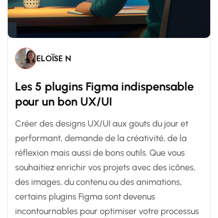
ELOÏSE N
L
e
s
5
p
l
u
g
i
n
s
F
i
g
m
a
i
n
d
i
s
p
e
n
s
a
b
l
e
p
o
u
r
u
n
b
o
n
U
X
/
U
I
Créer des designs UX/UI aux gouts du jour et
performant, demande de la créativité, de la
réflexion mais aussi de bons outils. Que vous
souhaitiez enrichir vos projets avec des icônes,
des images, du contenu ou des animations,
certains plugins Figma sont devenus
incontournables pour optimiser votre processus