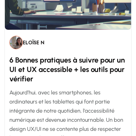
ELOÏSE N
6
B
o
n
n
e
s
p
r
a
t
i
q
u
e
s
à
s
u
i
v
r
e
p
o
u
r
u
n
U
I
e
t
U
X
a
c
c
e
s
s
i
b
l
e
+
l
e
s
o
u
t
i
l
s
p
o
u
r
v
é
r
i
f
i
e
r
Aujourd’hui, avec les smartphones, les
ordinateurs et les tablettes qui font partie
intégrante de notre quotidien, l’accessibilité
numérique est devenue incontournable. Un bon
design UX/UI ne se contente plus de respecter