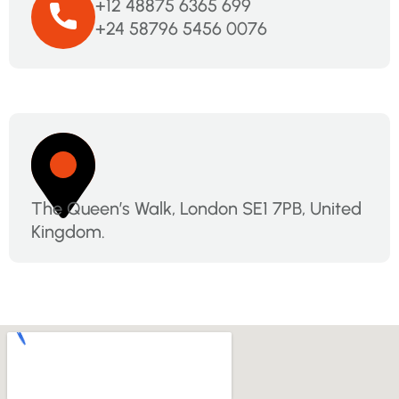
+12 48875 6365 699
+24 58796 5456 0076
The Queen’s Walk, London SE1 7PB, United
Kingdom.